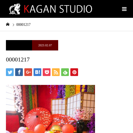
00001217
2023.02.07
00001217