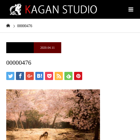
00000476
2020.04.11
00000476