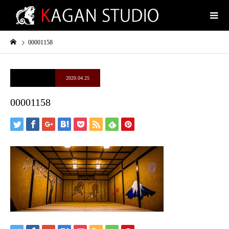
00001158
2020.04.25
00001158