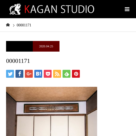
00001171
2020.04.25
00001171