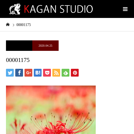
00001175
2020.04.25
00001175