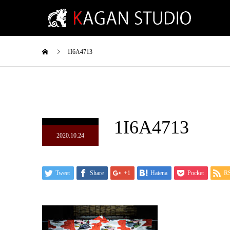
1I6A4713
1I6A4713
2020.10.24
Tweet
Share
+1
Hatena
Pocket
R