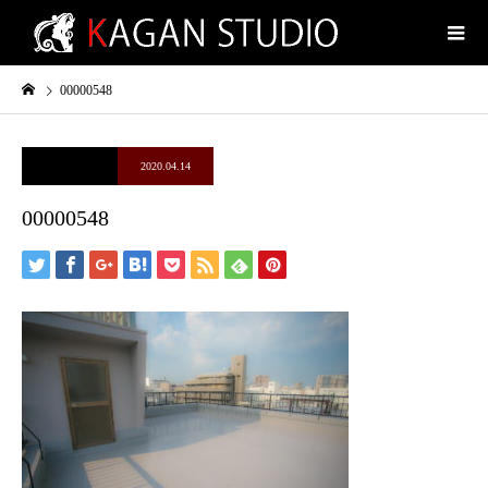
00000548
2020.04.14
00000548