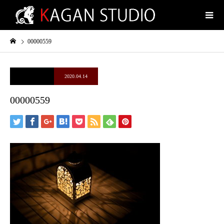
00000559
2020.04.14
00000559